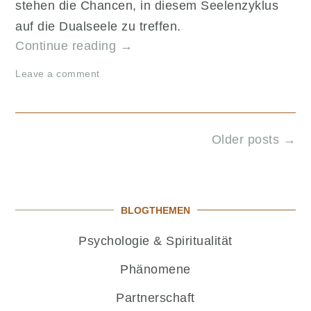
stehen die Chancen, in diesem Seelenzyklus
auf die Dualseele zu treffen.
„Das
Continue reading
→
Geheimnis
Leave a comment
Alter
Seelen
und
ihre
Posts
Older posts
→
Aufgabe“
navigation
BLOGTHEMEN
Psychologie & Spiritualität
Phänomene
Partnerschaft