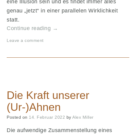
eine Illusion sein und es findet immer alles
genau „jetzt“ in einer parallelen Wirklichkeit
statt.
„Karmisches
Continue reading
→
Herz
Leave a comment
im
persönlichen
Cloud
Atlas“
Die Kraft unserer
(Ur-)Ahnen
Posted on
14. Februar 2022
by
Alex Miller
Die aufwendige Zusammenstellung eines