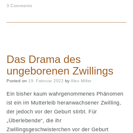
Paradies
3 Comments
zum
Patriarchat:
Die
Auswirkungen
der
Saharasia-
These“
Das Drama des
ungeborenen Zwillings
Posted on
19. Februar 2022
by
Alex Miller
Ein bisher kaum wahrgenommenes Phänomen
ist ein im Mutterleib heranwachsener Zwilling,
der jedoch vor der Geburt stirbt. Für
„Überlebende“, die ihr
Zwillingsgeschwisterchen vor der Geburt