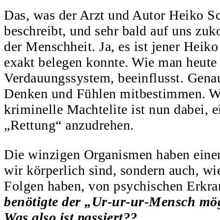
Und
Das, was der Arzt und Autor Heiko S
warum?“
beschreibt, und sehr bald auf uns zu
der Menschheit. Ja, es ist jener Heik
exakt belegen konnte. Wie man heute
Verdauungssystem, beeinflusst. Genaue
Denken und Fühlen mitbestimmen. Wob
kriminelle Machtelite ist nun dabei,
„Rettung“ anzudrehen.
Die winzigen Organismen haben einen
wir körperlich sind, sondern auch, w
Folgen haben, von psychischen Erkra
benötigte der „Ur-ur-ur-Mensch mö
Was also ist passiert??