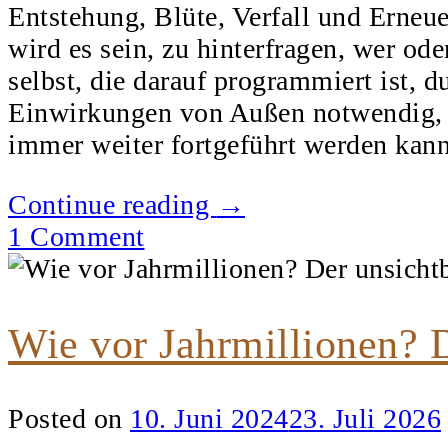
Entstehung, Blüte, Verfall und Erneue
wird es sein, zu hinterfragen, wer ode
selbst, die darauf programmiert ist, d
Einwirkungen von Außen notwendig, d
immer weiter fortgeführt werden kan
„Welcher
Continue reading
→
Weltarchitekt
1 Comment
lenkt
die
Zyklen
Wie vor Jahrmillionen? D
auf
der
Posted on
10. Juni 2024
23. Juli 2026
Erde?