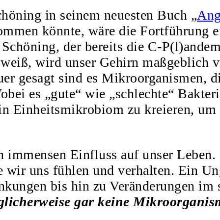
chöning in seinem neuesten Buch „
Ang
kommen könnte, wäre die Fortführung e
o Schöning, der bereits die C-P(l)ande
 weiß, wird unser Gehirn maßgeblich
r gesagt sind es Mikroorganismen, die 
ei es „gute“ wie „schlechte“ Bakteri
 ein Einheitsmikrobiom zu kreieren, u
 immensen Einfluss auf unser Leben. 
ie wir uns fühlen und verhalten. Ein U
nkungen bis hin zu Veränderungen im s
glicherweise gar keine Mikroorgani