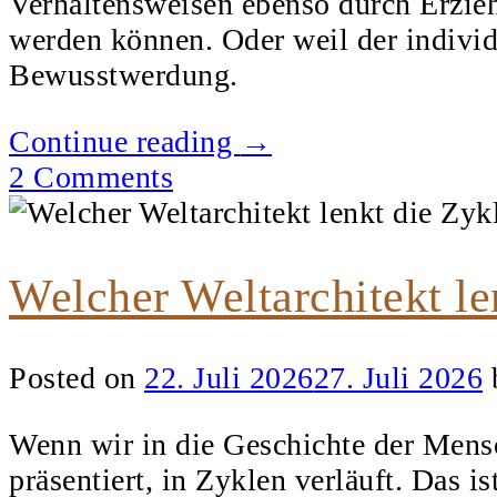
Verhaltensweisen ebenso durch Erzieh
werden können. Oder weil der individu
Bewusstwerdung.
„NPC
Continue reading
→
´s
2 Comments
und
Statisten
–
Welcher Weltarchitekt l
Gibt
es
Posted on
22. Juli 2026
27. Juli 2026
Menschen
ohne
Wenn wir in die Geschichte der Mensch
individuellen
präsentiert, in Zyklen verläuft. Das i
Geist?“