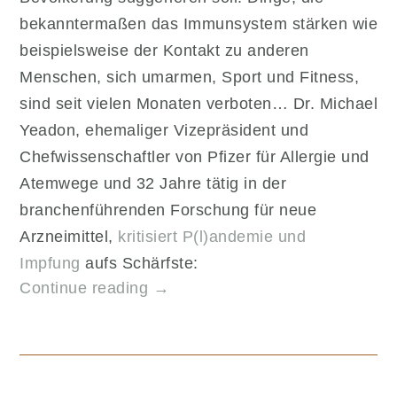
bekanntermaßen das Immunsystem stärken wie
beispielsweise der Kontakt zu anderen
Menschen, sich umarmen, Sport und Fitness,
sind seit vielen Monaten verboten… Dr. Michael
Yeadon, ehemaliger Vizepräsident und
Chefwissenschaftler von Pfizer für Allergie und
Atemwege und 32 Jahre tätig in der
branchenführenden Forschung für neue
Arzneimittel,
kritisiert P(l)andemie und
Impfung
aufs Schärfste:
„Ist
Continue reading
→
die
C-
Impfung
ein