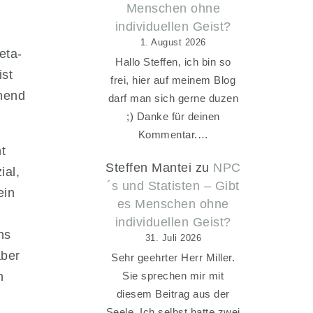
Menschen ohne
individuellen Geist?
1. August 2026
eta-
Hallo Steffen, ich bin so
st
frei, hier auf meinem Blog
ehend
darf man sich gerne duzen
;) Danke für deinen
Kommentar.…
t
Steffen Mantei
zu
NPC
ial,
´s und Statisten – Gibt
ein
es Menschen ohne
individuellen Geist?
ns
31. Juli 2026
aber
Sehr geehrter Herr Miller.
Sie sprechen mir mit
n
diesem Beitrag aus der
Seele. Ich selbst hatte zwei