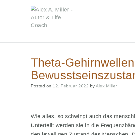
Skip
to
content
Theta-Gehirnwellen
Bewusstseinszustan
Posted on
12. Februar 2022
by
Alex Miller
Wie alles, so schwingt auch das menschl
Unterteilt werden sie in die Frequenzb
den jeweiligen Zustand des Menschen. D