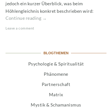
jedoch ein kurzer Überblick, was beim
Höhlengleichnis konkret beschrieben wird:
„Ist
Continue reading
→
Platons
Leave a comment
Höhlengleichnis
ein
Hinweis
auf
BLOGTHEMEN
die
manipulierte
Psychologie & Spiritualität
Matrix?“
Phänomene
Partnerschaft
Matrix
Mystik & Schamanismus