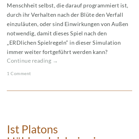
Menschheit selbst, die darauf programmiert ist,
durch ihr Verhalten nach der Blüte den Verfall
einzuläuten, oder sind Einwirkungen von Außen
notwendig, damit dieses Spiel nach den
„ERDlichen Spielregeln“ in dieser Simulation
immer weiter fortgeführt werden kann?
„Welcher
Continue reading
→
Weltarchitekt
1 Comment
lenkt
die
Zyklen
auf
der
Erde?
Und
Ist Platons
warum?“