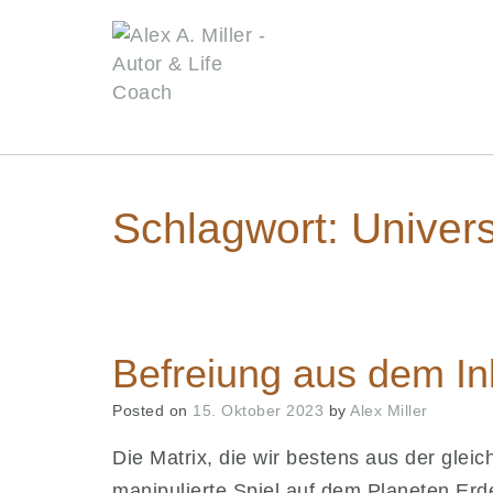
Skip
to
content
Schlagwort:
Univer
Befreiung aus dem Ink
Posted on
15. Oktober 2023
by
Alex Miller
Die Matrix, die wir bestens aus der glei
manipulierte Spiel auf dem Planeten Er