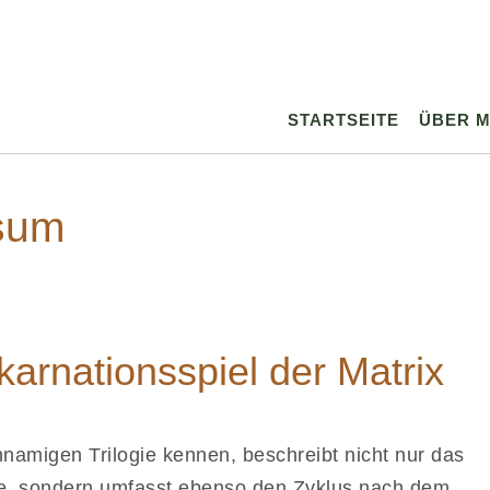
STARTSEITE
ÜBER M
sum
arnationsspiel der Matrix
chnamigen Trilogie kennen, beschreibt nicht nur das
de, sondern umfasst ebenso den Zyklus nach dem