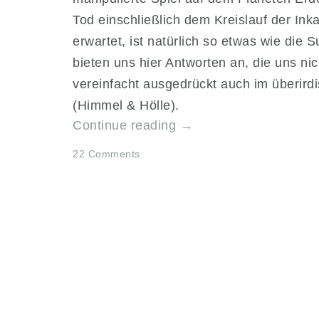
Tod einschließlich dem Kreislauf der I
erwartet, ist natürlich so etwas wie die
bieten uns hier Antworten an, die uns ni
vereinfacht ausgedrückt auch im überird
(Himmel & Hölle).
„Befreiung
Continue reading
→
aus
22 Comments
dem
Inkarnationsspiel
der
Matrix“