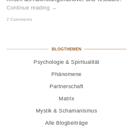
„Phönix
Continue reading
→
Hypothese:
2 Comments
Kommt
bald
ein
Hochkulturkiller?“
BLOGTHEMEN
Psychologie & Spiritualität
Phänomene
Partnerschaft
Matrix
Mystik & Schamanismus
Alle Blogbeiträge