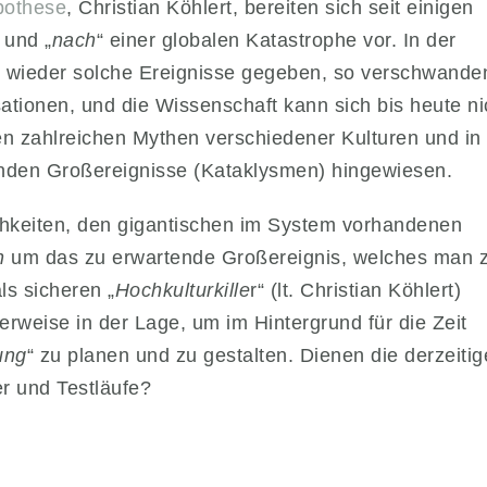
pothese
, Christian Köhlert, bereiten sich seit einigen
 und „
nach
“ einer globalen Katastrophe vor. In der
 wieder solche Ereignisse gegeben, so verschwande
ationen, und die Wissenschaft kann sich bis heute ni
n zahlreichen Mythen verschiedener Kulturen und in
nden Großereignisse (Kataklysmen) hingewiesen.
chkeiten, den gigantischen im System vorhandenen
en
um das zu erwartende Großereignis, welches man 
ls sicheren „
Hochkulturkille
r“ (lt. Christian Köhlert)
erweise in der Lage, um im Hintergrund für die Zeit
ung
“ zu planen und zu gestalten. Dienen die derzeiti
r und Testläufe?