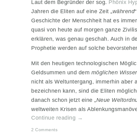
Laut dem Begründer der sog.
Phönix Hy
Jahren die Eliten auf eine Zeit „
während
“
Geschichte der Menschheit hat es immer
quasi von heute auf morgen ganze Zivilis
erklären, was genau geschah. Auch in de
Prophetie werden auf solche bevorstehe
Mit den heutigen technologischen Mögli
Geldsummen und dem
möglichen Wiss
nicht als Weltuntergang, immerhin aber a
bezeichnen kann, sind die Eliten möglich
danach schon jetzt eine „
Neue Weltordn
weltweiten Krisen als Ablenkungsmanöve
„Phönix
Continue reading
→
Hypothese:
2 Comments
Kommt